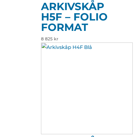
ARKIVSKÅP
H5F – FOLIO
FORMAT
8 825
kr