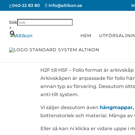
040-22 83 80
info@altikon.se
I
Sök
×
HEM
UTFÖRSÄLJNI
H2F TILL H5F 
H2F till H5F – Folio format är arkivskåp i
Arkivskåpen är anpassade för folio h
annan typ av förvaring. Dessutom sitter
anti-tilt system.
Vi säljer dessutom även
hängmappar, 
bottenstorlek och material. Många av v
Eller så kan ni klicka er vidare uppe i me