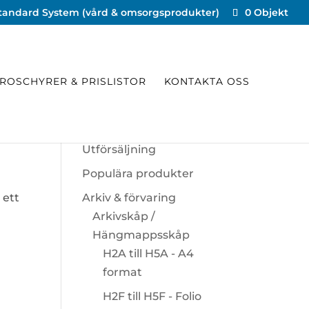
tandard System (vård & omsorgsprodukter)
0 Objekt
ROSCHYRER & PRISLISTOR
KONTAKTA OSS
KATEGORIER
Utförsäljning
Populära produkter
 ett
Arkiv & förvaring
Arkivskåp /
Hängmappsskåp
H2A till H5A - A4
format
H2F till H5F - Folio