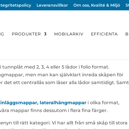
ntegritetspolicy
Leveransvillkor
Om oss, Kvalité & Miljö
S
NG
PRODUKTER
MOBILARKIV
EFFICIENTA
B
- FOLIO FORMAT
 tunnplåt med 2, 3, 4 eller 5 lådor i folio format.
ängmappar, men man kan självklart inreda skåpen för
 det ett centrallås som låser alla lådor samtidigt. Samt
inläggsmappar, lateralhängmappar
i olika format,
åra mappar finns dessutom i flera fina färger.
nyn till rätt kategori. Vi har allt från små skåp till stora