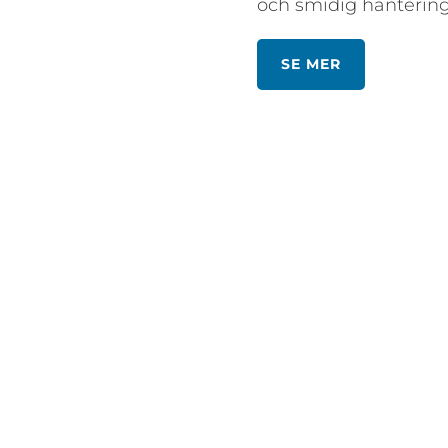
och smidig hanteri
SE MER
HÄNGMAPPAR &
P
PÄRMAR
B