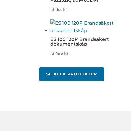
FS2252K, 90P/60DM
13 165
kr
ES 100 120P Brandsäkert
dokumentskåp
12 495
kr
SE ALLA PRODUKTER