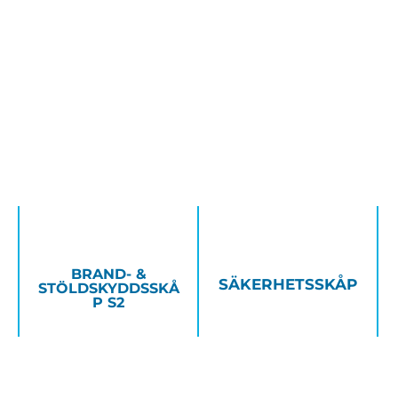
BRAND- &
SÄKERHETSSKÅP
STÖLDSKYDDSSKÅ
P S2