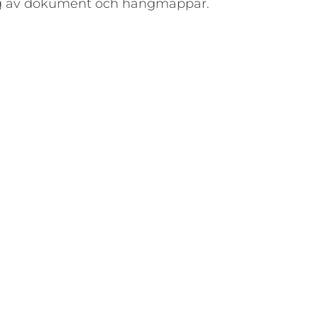
ng av dokument och hängmappar.
SÄKERHETSSKÅP &
RANDSÄKRA SKÅP