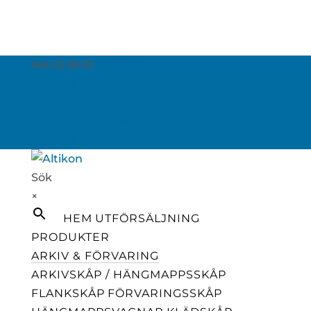
040-22 83 80
info@altikon.se
Integritetspolicy
Leveransvillkor
Om oss, Kvalité & Miljö
Standard System (vård & omsorgsprodukter)
Sök
×
HEM
UTFÖRSÄLJNING
PRODUKTER
ARKIV & FÖRVARING
ARKIVSKÅP / HÄNGMAPPSSKÅP
FLANKSKÅP
FÖRVARINGSSKÅP