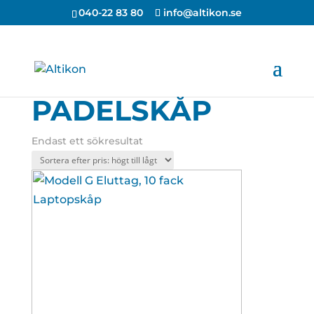
040-22 83 80
info@altikon.se
PADELSKÅP
Endast ett sökresultat