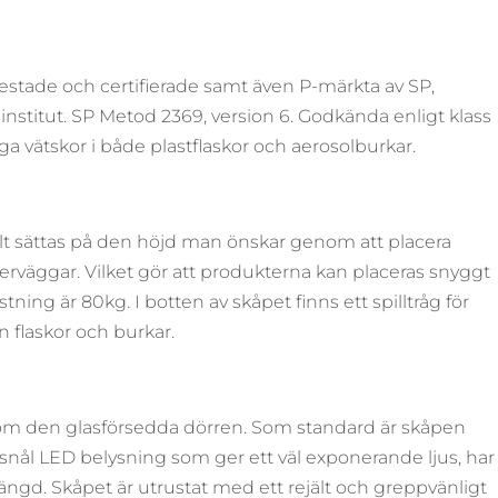
estade och certifierade samt även P-märkta av SP,
institut. SP Metod 2369, version 6. Godkända enligt klass
rliga vätskor i både plastflaskor och aerosolburkar.
elt sättas på den höjd man önskar genom att placera
nerväggar. Vilket gör att produkterna kan placeras snyggt
ning är 80kg. I botten av skåpet finns ett spilltråg för
n flaskor och burkar.
om den glasförsedda dörren. Som standard är skåpen
nål LED belysning som ger ett väl exponerande ljus, har
ängd. Skåpet är utrustat med ett rejält och greppvänligt