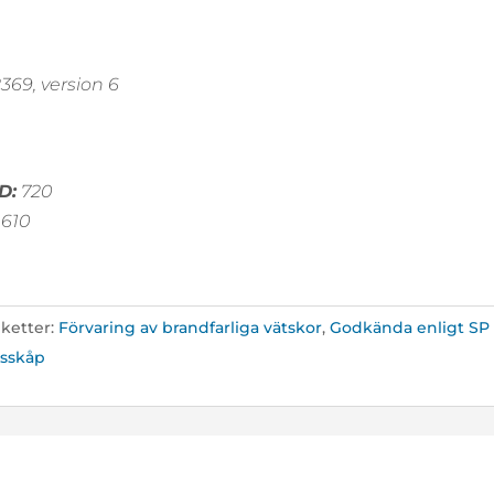
69, version 6
D:
720
610
iketter:
Förvaring av brandfarliga vätskor
,
Godkända enligt SP
tsskåp