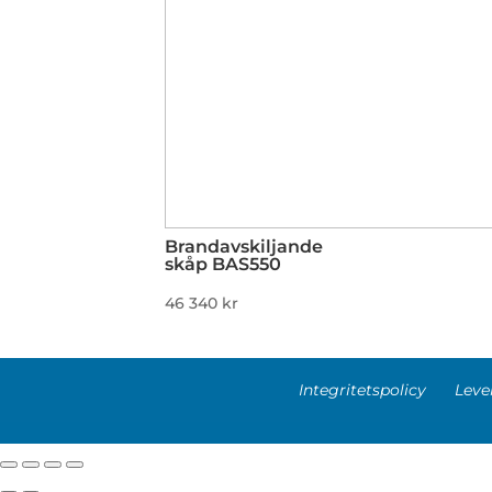
Brandavskiljande
skåp BAS550
46 340
kr
Integritetspolicy
Leve