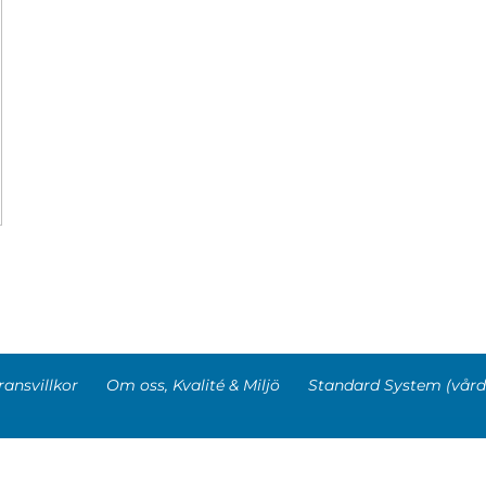
ransvillkor
Om oss, Kvalité & Miljö
Standard System (vård