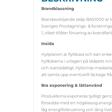
Brandklassning
Brandavskiljande skåp BAS1000 är t
Sveriges Provtagnings- & forsknings
1, vilket tillåter förvaring av brandfa
Insida
Hyllplanen är flyttbara och kan enk
hyllbärarna i urtagen på skåpets in
och överskådligt. Hyllornas maxbelast
att samla upp eventuellt läckage frå
Bra exponering & lättanvänd
Produkterna exponeras tydligt gen
försedda med en högklassig energis
låg energiförbrukning och lång livsl