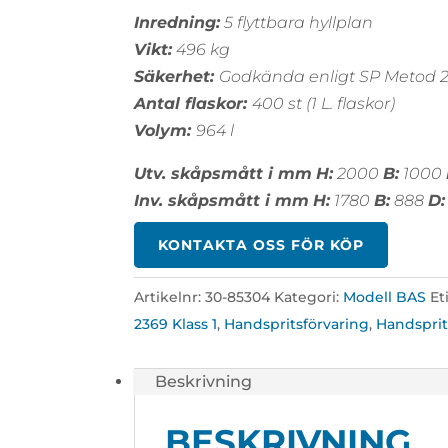
Inredning:
5 flyttbara hyllplan
Vikt:
496 kg
Säkerhet:
Godkända enligt SP Metod 23
Antal flaskor:
400 st (1 L. flaskor)
Volym:
964 l
Utv. skåpsmått i mm
H:
2000
B:
1000
Inv. skåpsmått i mm
H:
1780
B:
888
D:
KONTAKTA OSS FÖR KÖP
Artikelnr:
30-85304
Kategori:
Modell BAS
Et
2369 Klass 1
,
Handspritsförvaring
,
Handspri
Beskrivning
BESKRIVNING