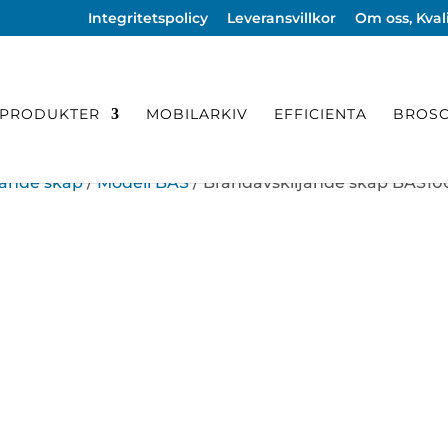
Integritetspolicy
Leveransvillkor
Om oss, Kvali
PRODUKTER
MOBILARKIV
EFFICIENTA
BROSC
jande skåp
/
Modell BAS
/ Brandavskiljande skåp BAS10