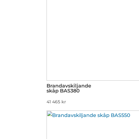
Brandavskiljande
skåp BAS380
41 465
kr