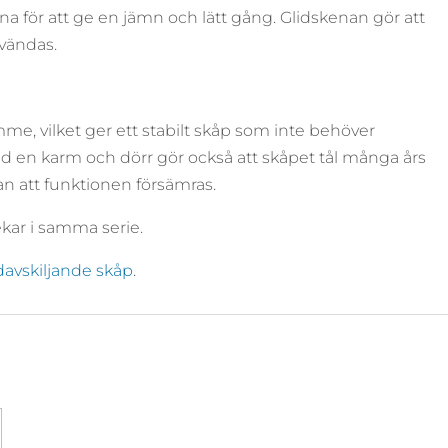
a för att ge en jämn och lätt gång. Glidskenan gör att
nvändas.
me, vilket ger ett stabilt skåp som inte behöver
d en karm och dörr gör också att skåpet tål många års
n att funktionen försämras.
ekar i samma serie.
davskiljande skåp
.