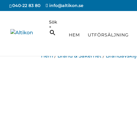
040-22 83 80
info@altikon.se
Sök
×
HEM
UTFÖRSÄLJNING
Hem
/
Brand & Säkerhet
/
Brandavskil