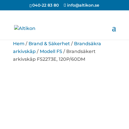
040-22 83 80
info@altikon.se
Hem
/
Brand & Säkerhet
/
Brandsäkra
arkivskåp
/
Modell FS
/ Brandsäkert
arkivskåp FS2273E, 120P/60DM