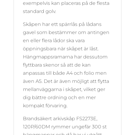
exempelvis kan placeras på de flesta
standard golv.
Skåpen har ett spärrlås på lådans
gavel som bestämmer om antingen
en eller flera lådor ska vara
öppningsbara när skåpet är låst.
Hängmappsramarna har dessutom
flyttbara skenor så att de kan
anpassas till både A4 och folio men
även A5. Det är även möjligt att flytta
mellanväggarna i skåpet, vilket ger
dig bättre ordning och en mer
kompakt förvaring.
Brandsäkert arkivskåp FS2273E,
120P/60DM rymmer ungefär 300 st
hängmappar och då har vi utgått