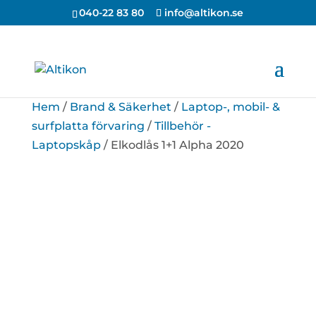
040-22 83 80
info@altikon.se
Hem
/
Brand & Säkerhet
/
Laptop-, mobil- &
surfplatta förvaring
/
Tillbehör -
Laptopskåp
/ Elkodlås 1+1 Alpha 2020