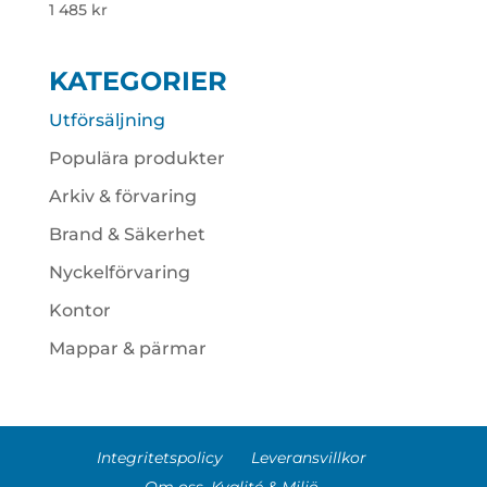
1 485
kr
KATEGORIER
Utförsäljning
Populära produkter
Arkiv & förvaring
Brand & Säkerhet
Nyckelförvaring
Kontor
Mappar & pärmar
Integritetspolicy
Leveransvillkor
Om oss, Kvalité & Miljö