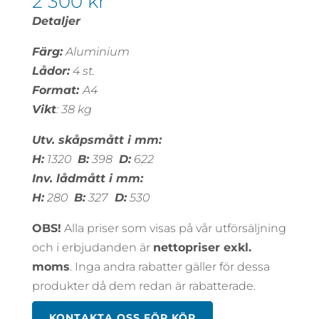
2 300
kr
Detaljer
Färg:
Aluminium
Lådor:
4 st.
Format:
A4
Vikt
: 38 kg
Utv. skåpsmått i mm:
H:
1320
B:
398
D:
622
Inv. lådmått i mm:
H:
280
B:
327
D:
530
OBS!
Alla priser som visas på vår utförsäljning
och i erbjudanden är
nettopriser exkl.
moms
. Inga andra rabatter gäller för dessa
produkter då dem redan är rabatterade.
KONTAKTA OSS FÖR KÖP