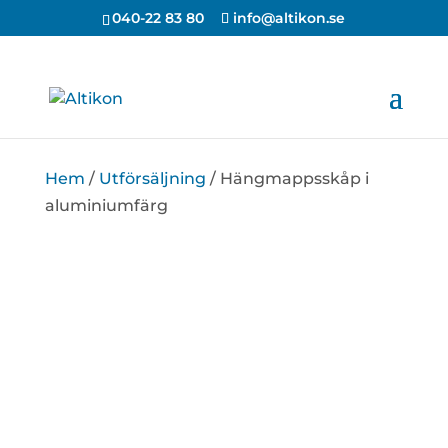
Unable to find opt-out content div: "matomo-opt-out"
040-22 83 80
info@altikon.se
Hem
/
Utförsäljning
/ Hängmappsskåp i
aluminiumfärg