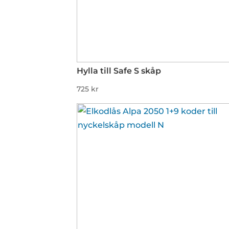
Hylla till Safe S skåp
725
kr