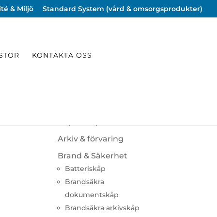
té & Miljö
Standard System (vård & omsorgsprodukter)
ISTOR
KONTAKTA OSS
KATEGORIER
Utförsäljning
Populära produkter
Arkiv & förvaring
Brand & Säkerhet
Batteriskåp
Brandsäkra
dokumentskåp
Brandsäkra arkivskåp