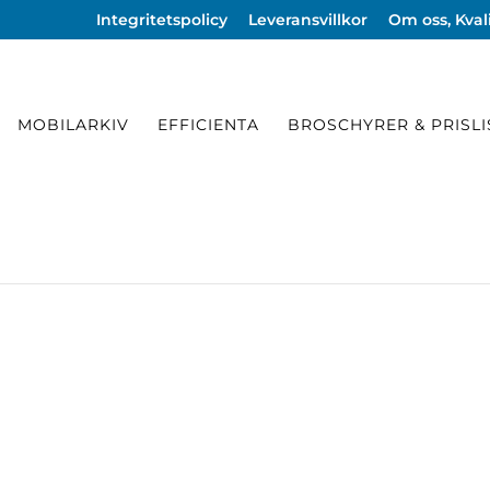
Integritetspolicy
Leveransvillkor
Om oss, Kvali
MOBILARKIV
EFFICIENTA
BROSCHYRER & PRISL
il- & surfplatta förvaring
/
Tillbehör -