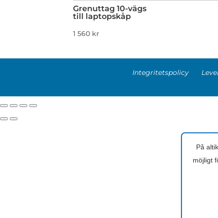
Grenuttag 10-vägs
till laptopskåp
1 560
kr
Integritetspolicy
Leve
På alti
möjligt 