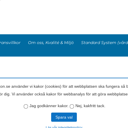
ransvillkor
Om oss, Kvalité & Miljö
Standard System (vård
kon.se använder vi kakor (cookies) för att webbplatsen ska fungera så
för dig. Vi använder också kakor för webbanalys för att göra webbplatse
Jag godkänner kakor.
Nej, kakfritt tack.
Spara val
Läs vår integritetspolicy