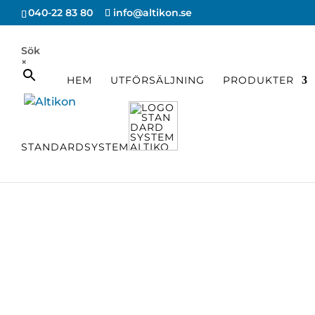
040-22 83 80
info@altikon.se
Sök
×
HEM
UTFÖRSÄLJNING
PRODUKTER
Hem
/
Brand & Säkerhet
/
Laptop-, mob
STANDARDSYSTEM
Laptopskåp
/ Hyllplan till laptopskåp