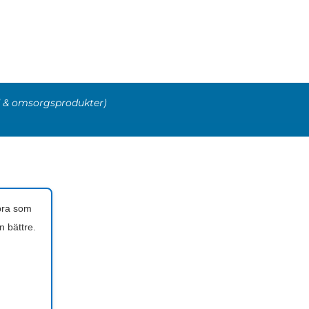
 & omsorgsprodukter)
 bra som
n bättre.