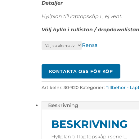
725 kr
Detaljer
till
Hyllplan till laptopskåp L, ej vent.
810 kr
Välj hylla i rullistan / dropdownlistan
Rensa
KONTAKTA OSS FÖR KÖP
Artikelnr:
30-920
Kategorier:
Tillbehör - La
Beskrivning
BESKRIVNING
Hyllplan till laptopskåp i serie L.