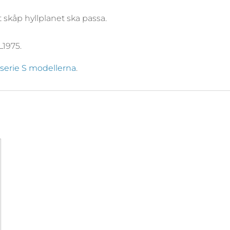
et skåp hyllplanet ska passa.
L1975.
ll serie S modellerna
.