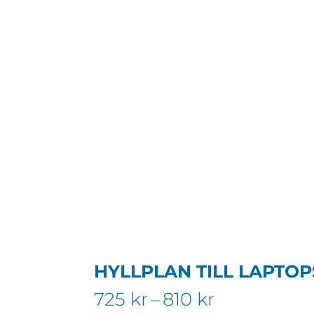
HYLLPLAN TILL LAPTO
Prisinterval
725
kr
–
810
kr