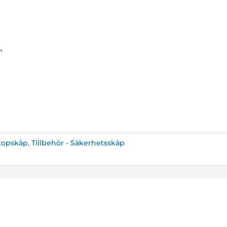
.
ptopskåp
,
Tillbehör - Säkerhetsskåp