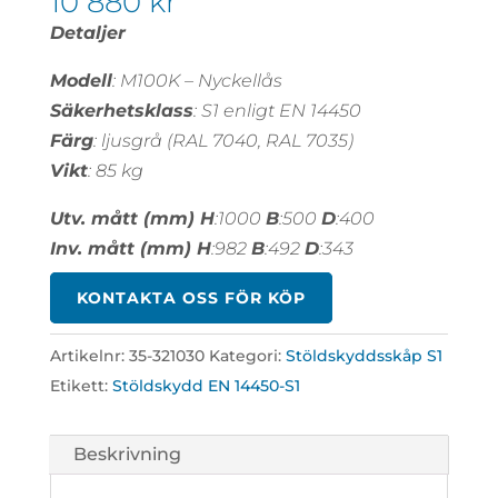
10 880
kr
Detaljer
Modell
: M100K – Nyckellås
Säkerhetsklass
: S1 enligt EN 14450
Färg
: ljusgrå (RAL 7040, RAL 7035)
Vikt
: 85 kg
Utv. mått (mm) H
:1000
B
:500
D
:400
Inv. mått (mm) H
:982
B
:492
D
:343
KONTAKTA OSS FÖR KÖP
Artikelnr:
35-321030
Kategori:
Stöldskyddsskåp S1
Etikett:
Stöldskydd EN 14450-S1
Beskrivning