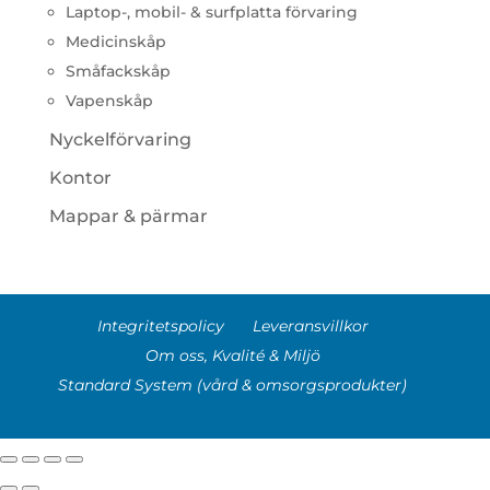
Laptop-, mobil- & surfplatta förvaring
Medicinskåp
Småfackskåp
Vapenskåp
Nyckelförvaring
Kontor
Mappar & pärmar
Integritetspolicy
Leveransvillkor
Om oss, Kvalité & Miljö
Standard System (vård & omsorgsprodukter)