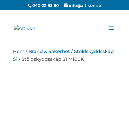
Unable to find opt-out content div: "matomo-opt-out"
040-22 83 80
info@altikon.se
Hem
/
Brand & Säkerhet
/
Stöldskyddsskåp
S1
/ Stöldskyddsskåp S1 M100K