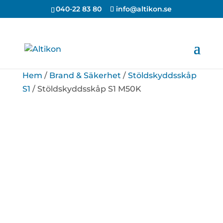
040-22 83 80
info@altikon.se
Hem
/
Brand & Säkerhet
/
Stöldskyddsskåp
S1
/ Stöldskyddsskåp S1 M50K