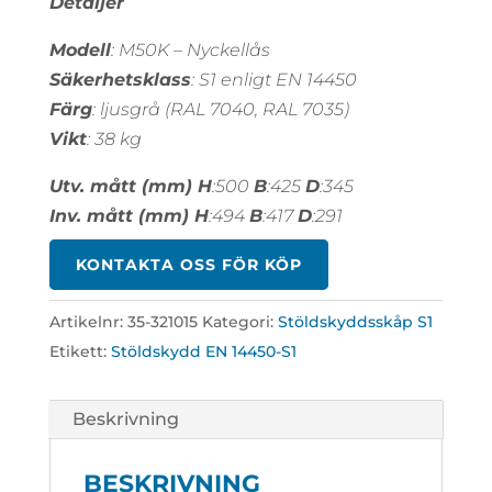
Detaljer
Modell
: M50K – Nyckellås
Säkerhetsklass
: S1 enligt EN 14450
Färg
: ljusgrå (RAL 7040, RAL 7035)
Vikt
: 38 kg
Utv. mått (mm) H
:500
B
:425
D
:345
Inv. mått (mm) H
:494
B
:417
D
:291
KONTAKTA OSS FÖR KÖP
Artikelnr:
35-321015
Kategori:
Stöldskyddsskåp S1
Etikett:
Stöldskydd EN 14450-S1
Beskrivning
BESKRIVNING