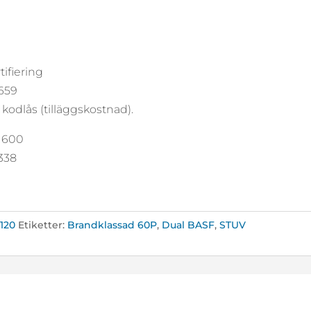
tifiering
5659
 kodlås (tilläggskostnad).
: 600
 338
120
Etiketter:
Brandklassad 60P
,
Dual BASF
,
STUV