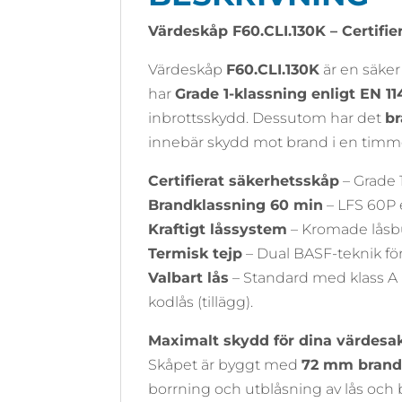
Värdeskåp F60.CLI.130K – Certifie
Värdeskåp
F60.CLI.130K
är en säker
har
Grade 1-klassning enligt EN 11
inbrottsskydd. Dessutom har det
br
innebär skydd mot brand i en timm
Certifierat säkerhetsskåp
– Grade 1
Brandklassning 60 min
– LFS 60P 
Kraftigt låssystem
– Kromade låsbu
Termisk tejp
– Dual BASF-teknik fö
Valbart lås
– Standard med klass A ny
kodlås (tillägg).
Maximalt skydd för dina värdesa
Skåpet är byggt med
72 mm brand
borrning och utblåsning av lås och 