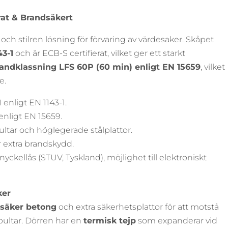
rat & Brandsäkert
 och stilren lösning för förvaring av värdesaker. Skåpet
43-1
och är ECB-S certifierat, vilket ger ett starkt
andklassning LFS 60P (60 min) enligt EN 15659
, vilket
e.
 enligt EN 1143-1.
enligt EN 15659.
ltar och höglegerade stålplattor.
r extra brandskydd.
ckellås (STUV, Tyskland), möjlighet till elektroniskt
ker
säker betong
och extra säkerhetsplattor för att motstå
bultar. Dörren har en
termisk tejp
som expanderar vid