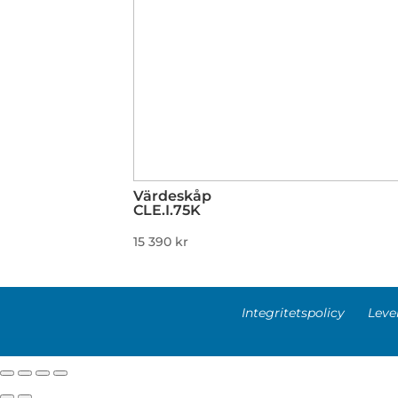
Värdeskåp
CLE.I.75K
15 390
kr
Integritetspolicy
Leve