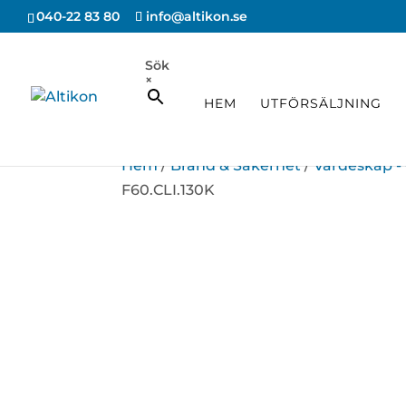
040-22 83 80
info@altikon.se
Sök
×
HEM
UTFÖRSÄLJNING
Hem
/
Brand & Säkerhet
/
Värdeskåp - 
F60.CLI.130K