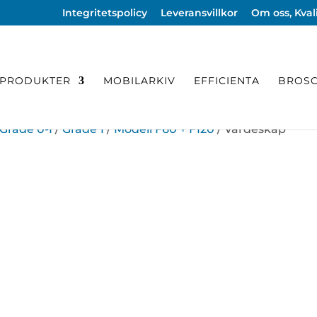
Integritetspolicy
Leveransvillkor
Om oss, Kvali
PRODUKTER
MOBILARKIV
EFFICIENTA
BROSC
Grade 0-I
/
Grade 1
/
Modell F60 + F120
/ Värdeskåp