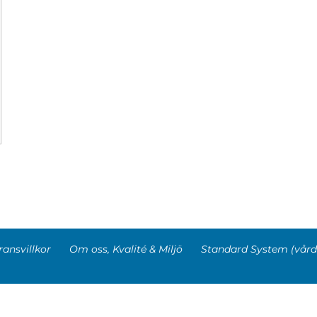
ransvillkor
Om oss, Kvalité & Miljö
Standard System (vård