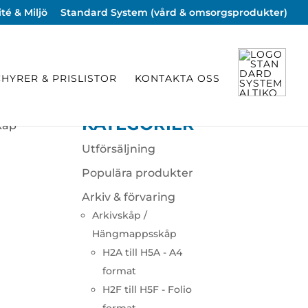
té & Miljö
Standard System (vård & omsorgsprodukter)
HYRER & PRISLISTOR
KONTAKTA OSS
KATEGORIER
kåp
Utförsäljning
Populära produkter
Arkiv & förvaring
Arkivskåp /
Hängmappsskåp
H2A till H5A - A4
format
H2F till H5F - Folio