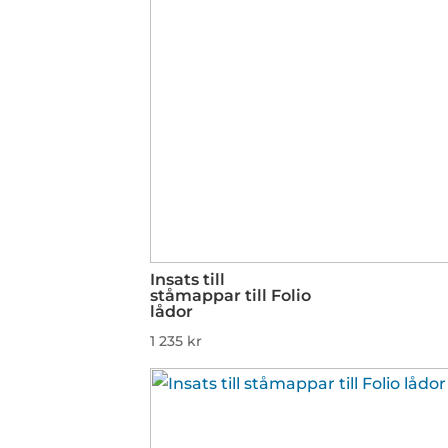
Insats till
ståmappar till Folio
lådor
1 235
kr