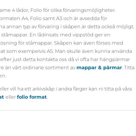
e 4 lådor, Folio för olika förvaringsmöjligheter.
ormaten A4, Folio samt A3 och är avsedda för
 annan typ av förvaring i skåpen är detta också möjligt.
 ståmappar. En lådinsats med vippstöd ger en
vlösning för ståmappar. Skåpen kan även förses med
ormat som exempelvis A5. Man skulle även kunna använda
fter just detta kontakta oss då vi ofta har hängpärmar
are än vårt ordinarie sortiment av
mappar & pärmar
. Titta
en.
ler vill ha ett arkivskåp i andra färger kan ni titta på våra
at
eller
folio format
.