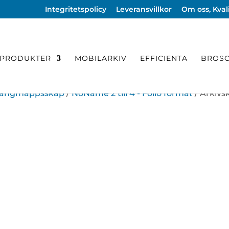
Integritetspolicy
Leveransvillkor
Om oss, Kvali
PRODUKTER
MOBILARKIV
EFFICIENTA
BROSC
 Hängmappsskåp
/
NoName 2 till 4 - Folio format
/ Arkivs