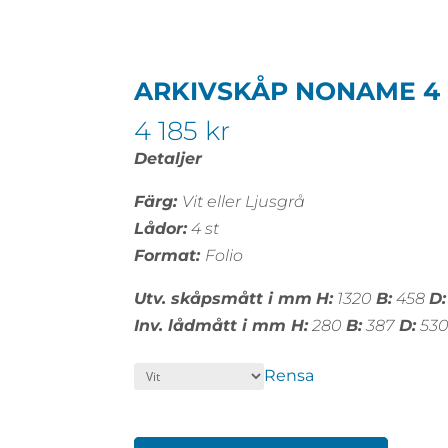
ARKIVSKÅP NONAME 4 
4 185
kr
Detaljer
Färg:
Vit eller Ljusgrå
Lådor:
4 st
Format:
Folio
Utv. skåpsmått i mm
H:
1320
B:
458
D:
Inv. lådmått i mm
H:
280
B:
387
D:
53
Rensa