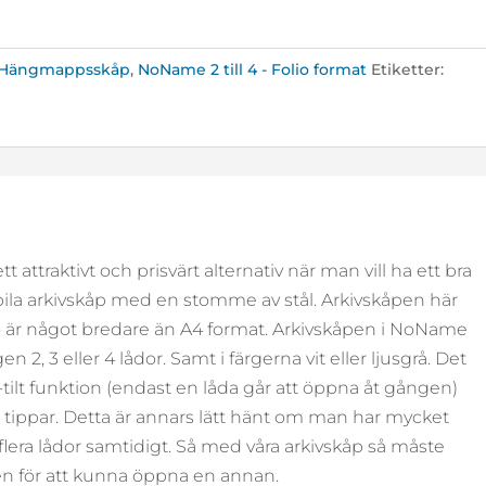
/ Hängmappsskåp
,
NoName 2 till 4 - Folio format
Etiketter:
 attraktivt och prisvärt alternativ när man vill ha ett bra
abila arkivskåp med en stomme av stål. Arkivskåpen här
olio är något bredare än A4 format. Arkivskåpen i NoName
 2, 3 eller 4 lådor. Samt i färgerna vit eller ljusgrå. Det
i-tilt funktion (endast en låda går att öppna åt gången)
n tippar. Detta är annars lätt hänt om man har mycket
era lådor samtidigt. Så med våra arkivskåp så måste
n för att kunna öppna en annan.