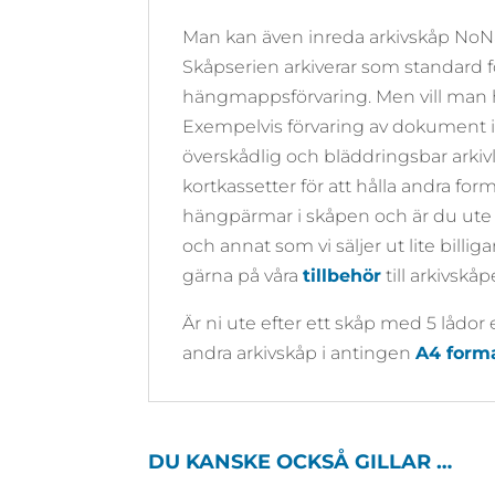
Man kan även inreda arkivskåp NoNam
Skåpserien arkiverar som standard f
hängmappsförvaring. Men vill man ha
Exempelvis förvaring av dokument i
överskådlig och bläddringsbar arki
kortkassetter för att hålla andra f
hängpärmar i skåpen och är du ute e
och annat som vi säljer ut lite billig
gärna på våra
tillbehör
till arkivskåp
Är ni ute efter ett skåp med 5 lådor el
andra arkivskåp i antingen
A4 form
DU KANSKE OCKSÅ GILLAR …