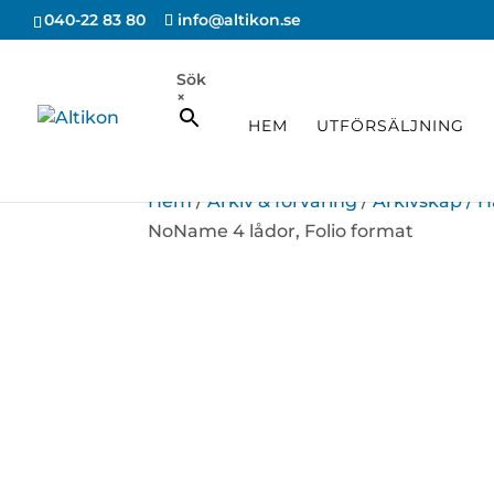
040-22 83 80
info@altikon.se
Sök
×
HEM
UTFÖRSÄLJNING
Hem
/
Arkiv & förvaring
/
Arkivskåp /
NoName 4 lådor, Folio format