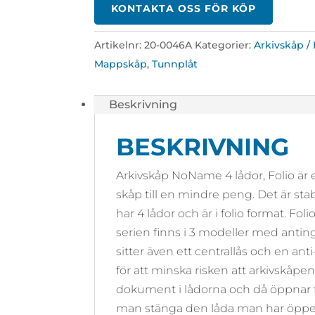
KONTAKTA OSS FÖR KÖP
Artikelnr:
20-0046A
Kategorier:
Arkivskåp 
Mappskåp
,
Tunnplåt
Beskrivning
BESKRIVNING
Arkivskåp NoName 4 lådor, Folio är ett
skåp till en mindre peng. Det är st
har 4 lådor och är i folio format. F
serien finns i 3 modeller med antingen
sitter även ett centrallås och en ant
för att minska risken att arkivskåpe
dokument i lådorna och då öppnar fl
man stänga den låda man har öppe