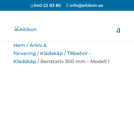
040-22 83 80
info@altikon.se
Hem
/
Arkiv &
förvaring
/
Klädskåp
/
Tillbehör -
Klädskåp
/ Benstativ 300 mm – Modell 1